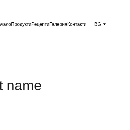
ачало
Продукти
Рецепти
Галерия
Контакти
BG
t name