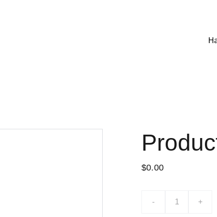
Н
Produc
$0.00
-
+